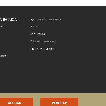
A TÉCNICA
Ações sociais e ambientais
ços
App IOS
App Android
Política de privacidade
COMPARATIVO
drive
Desacelere. Seu bem maior é
a vida.
ACEITAR
RECUSAR