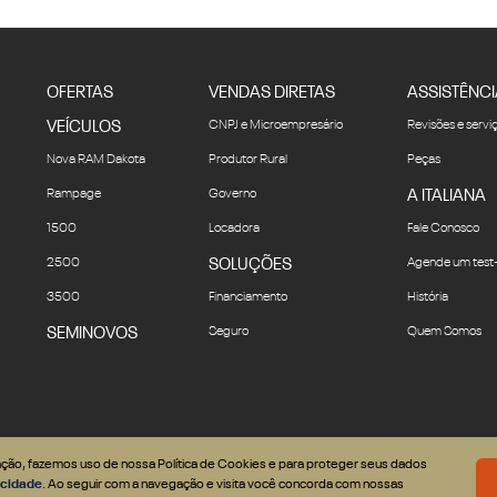
OFERTAS
VENDAS DIRETAS
ASSISTÊNCI
VEÍCULOS
CNPJ e Microempresário
Revisões e servi
Nova RAM Dakota
Produtor Rural
Peças
Rampage
Governo
A ITALIANA
1500
Locadora
Fale Conosco
2500
SOLUÇÕES
Agende um test-
3500
Financiamento
História
SEMINOVOS
Seguro
Quem Somos
gação, fazemos uso de nossa Política de Cookies e para proteger seus dados
vacidade
. Ao seguir com a navegação e visita você concorda com nossas