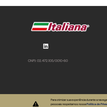
CNPJ: 02.472.105/0010-60
Para otimizar sua experiência durante a nave
Desenvolvido pela DEALERSPACE ® Direitos Reservados.
pessoais respeitamos nossa
Política de Pri