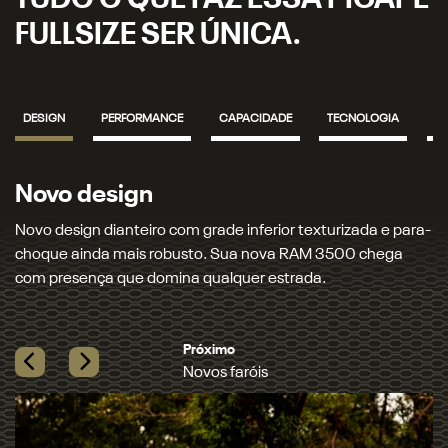
TUDO O QUE FAZ ESSA PICAPE
FULLSIZE SER ÚNICA.
DESIGN
PERFORMANCE
CAPACIDADE
TECNOLOGIA
S
Novos faróis
Novos faróis e lanternas full LED que iluminam seu cami
com precisão. Garanta mais segurança e um visual
marcante, seja de dia ou de noite.​
Próximo
Madeira de verdade
Previous
Next