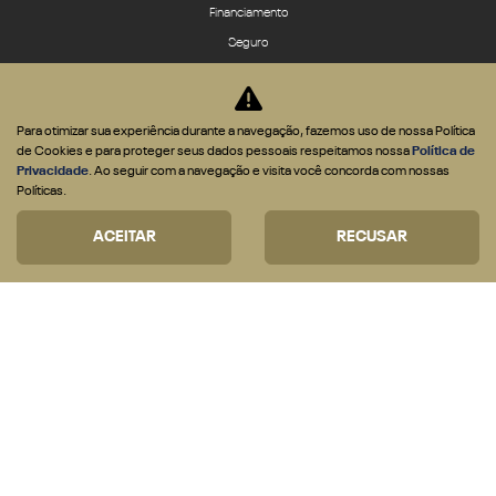
ASSISTÊNCIA TÉCNICA
Revisões e serviços
Peças
A ITALIANA
Para otimizar sua experiência durante a navegação, fazemos uso de nossa Política
Fale Conosco
de Cookies e para proteger seus dados pessoais respeitamos nossa
Política de
Privacidade
. Ao seguir com a navegação e visita você concorda com nossas
Agende um test-drive
Políticas.
História
Quem Somos
ACEITAR
RECUSAR
Ações sociais e ambientais
App IOS
App Android
Política de privacidade
COMPARATIVO