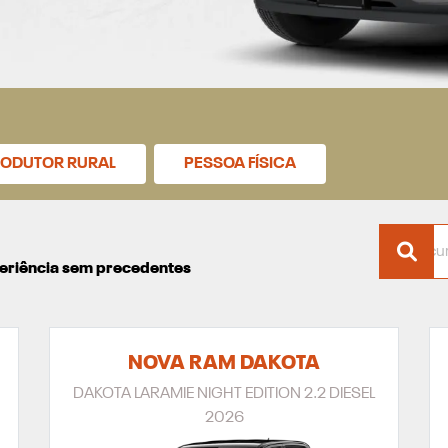
ODUTOR RURAL
PESSOA FÍSICA
xperiência sem precedentes
NOVA RAM DAKOTA
DAKOTA LARAMIE NIGHT EDITION 2.2 DIESEL
2026