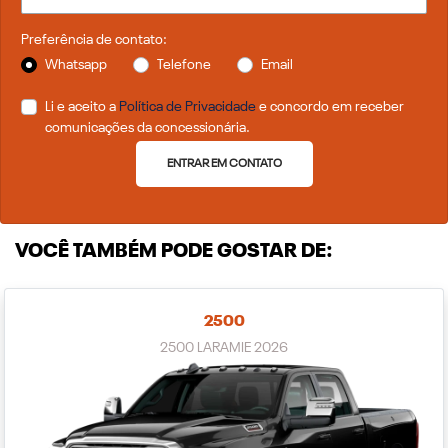
Preferência de contato:
Whatsapp
Telefone
Email
Li e aceito a
Política de Privacidade
e concordo em receber
comunicações da concessionária.
ENTRAR EM CONTATO
VOCÊ TAMBÉM PODE GOSTAR DE:
2500
2500 LARAMIE 2026