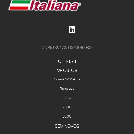
CNPJ: 02.472.105/0010-60
OFERTAS
VEÍCULOS
Nova RAM Dakota
Rampage
1500
2500
3500
SEMINOVOS