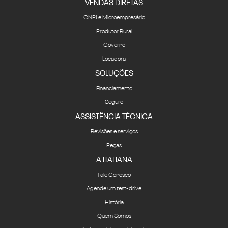
VENDAS DIRETAS
CNPJ e Microempresário
Produtor Rural
Governo
Locadora
SOLUÇÕES
Financiamento
Seguro
ASSISTÊNCIA TÉCNICA
Revisões e serviços
Peças
A ITALIANA
Fale Conosco
Agende um test-drive
História
Quem Somos