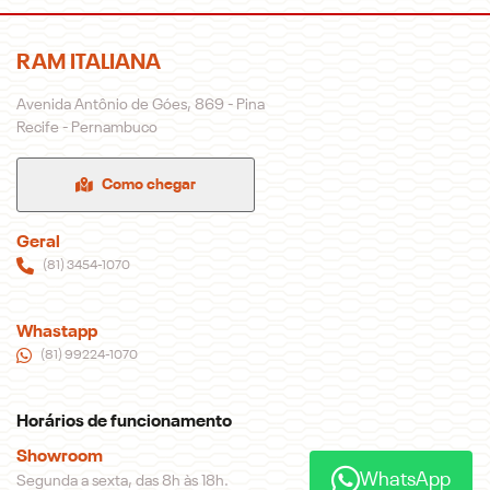
RAM ITALIANA
Avenida Antônio de Góes, 869 - Pina
Recife - Pernambuco
Como chegar
Geral
(81) 3454-1070
Whastapp
(81) 99224-1070
Horários de funcionamento
WhatsApp
Showroom