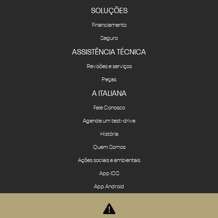
Locadora
SOLUÇÕES
Financiamento
Seguro
ASSISTÊNCIA TÉCNICA
Revisões e serviços
Peças
A ITALIANA
Fale Conosco
Agende um test-drive
História
Quem Somos
Ações sociais e ambientais
App IOS
App Android
Política de privacidade