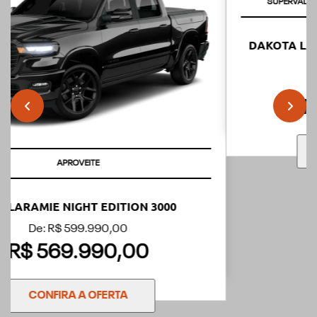
templates.template-01.components.carousel.texts.control
templ
SUPERVALORIZAÇÃO DO SEU SEMINOVO OU TAXA ZERO
DAKOTA LARAMIE NIGHT EDITION 2.2 DIESEL
2026 2.2
De: R$ 329.990,00
R$ 308.990,00
CONFIRA A OFERTA