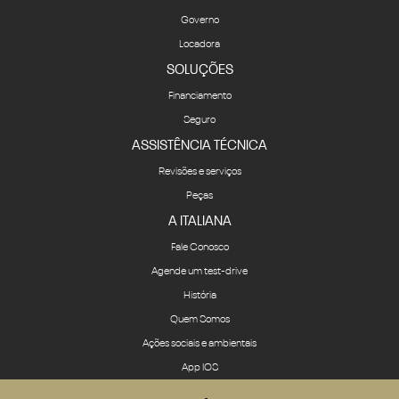
Governo
Locadora
SOLUÇÕES
Financiamento
Seguro
ASSISTÊNCIA TÉCNICA
Revisões e serviços
Peças
A ITALIANA
Fale Conosco
Agende um test-drive
História
Quem Somos
Ações sociais e ambientais
App IOS
App Android