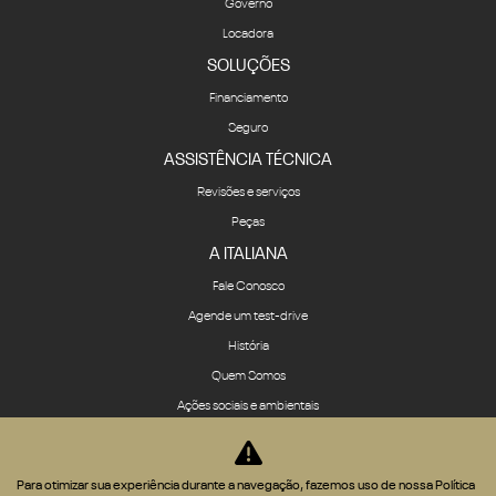
Governo
Locadora
SOLUÇÕES
Financiamento
Seguro
ASSISTÊNCIA TÉCNICA
Revisões e serviços
Peças
A ITALIANA
Fale Conosco
Agende um test-drive
História
Quem Somos
Ações sociais e ambientais
App IOS
App Android
Para otimizar sua experiência durante a navegação, fazemos uso de nossa Política