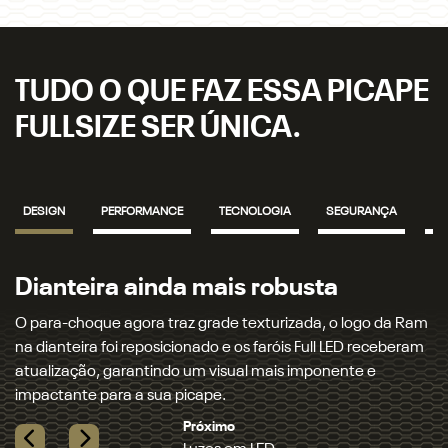
TUDO O QUE FAZ ESSA PICAPE
FULLSIZE SER ÚNICA.
DESIGN
PERFORMANCE
TECNOLOGIA
SEGURANÇA
IN
Dianteira ainda mais robusta
L
O para-choque agora traz grade texturizada, o logo da Ram
A 
na dianteira foi reposicionado e os faróis Full LED receberam
la
atualização, garantindo um visual mais imponente e
de
impactante para a sua picape.
re
co