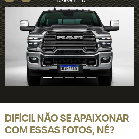
Previous
Next
Pr
DIFÍCIL NÃO SE APAIXONAR
COM ESSAS FOTOS, NÉ?