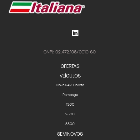
CNPJ: 02.472.105/0010-60
OFERTAS
VEÍCULOS
Nova RAM Dakota
Rampage
1500
2500
3500
SEMINOVOS