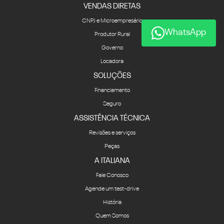
VENDAS DIRETAS
CNPJ e Microempresário
WhatsApp
Produtor Rural
Governo
Locadora
SOLUÇÕES
Financiamento
Seguro
ASSISTÊNCIA TÉCNICA
Revisões e serviços
Peças
A ITALIANA
Fale Conosco
Agende um test-drive
História
Quem Somos