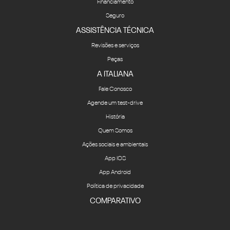
Financiamento
Seguro
ASSISTÊNCIA TÉCNICA
Revisões e serviços
Peças
A ITALIANA
Fale Conosco
Agende um test-drive
História
Quem Somos
Ações sociais e ambientais
App IOS
App Android
Política de privacidade
COMPARATIVO