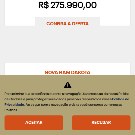
R$ 275.990,00
CONFIRA A OFERTA
NOVA RAM DAKOTA
DAKOTA WARLOCK 2.2 DIESEL 2026
Para otimizar sua experiência durante a navegação, fazemos uso de nossa Política
de Cookies e para proteger seus dados pessoais respeitamos nossa
Política de
Privacidade
. Ao seguir com a navegação e visita você concorda com nossas
Políticas.
ACEITAR
RECUSAR