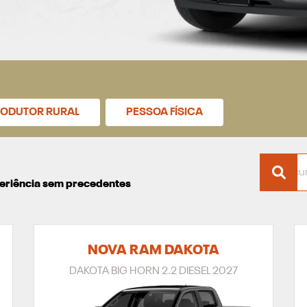
ODUTOR RURAL
PESSOA FÍSICA
xperiência sem precedentes
NOVA RAM DAKOTA
DAKOTA BIG HORN 2.2 DIESEL 2027