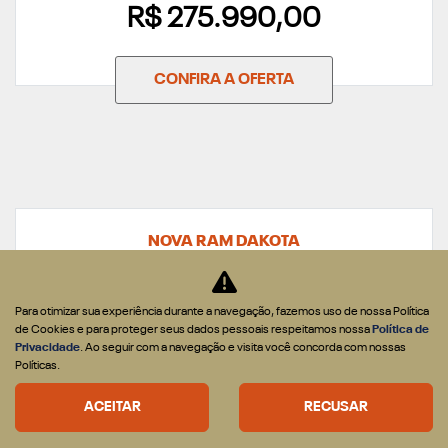
R$ 275.990,00
CONFIRA A OFERTA
NOVA RAM DAKOTA
DAKOTA WARLOCK 2.2 DIESEL 2026
Para otimizar sua experiência durante a navegação, fazemos uso de nossa Política
de Cookies e para proteger seus dados pessoais respeitamos nossa
Política de
Privacidade
. Ao seguir com a navegação e visita você concorda com nossas
Políticas.
ACEITAR
RECUSAR