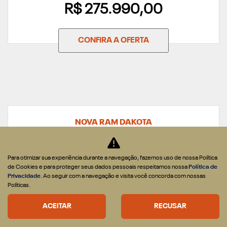
R$ 275.990,00
CONFIRA A OFERTA
NOVA RAM DAKOTA
DAKOTA WARLOCK 2.2 DIESEL 2026
Para otimizar sua experiência durante a navegação, fazemos uso de nossa Política
de Cookies e para proteger seus dados pessoais respeitamos nossa
Política de
Privacidade
. Ao seguir com a navegação e visita você concorda com nossas
Políticas.
ACEITAR
RECUSAR