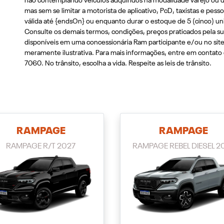
não contemplando veículos adquiridos na modalidade varejo ou d
mas sem se limitar a motorista de aplicativo, PcD, taxistas e pes
válida até {endsOn} ou enquanto durar o estoque de 5 (cinco) un
Consulte os demais termos, condições, preços praticados pela sua
disponíveis em uma concessionária Ram participante e/ou no s
meramente ilustrativa. Para mais informações, entre em contat
7060. No trânsito, escolha a vida. Respeite as leis de trânsito.
RAMPAGE
RAMPAGE
RAMPAGE R/T 2027
RAMPAGE REBEL DIESEL 2