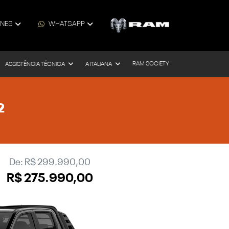
ONES
WHATSAPP
RAM SOCIETY
ASSISTÊNCIA TÉCNICA
A ITALIANA
2
De: R$ 299.990,00
R$ 275.990,00