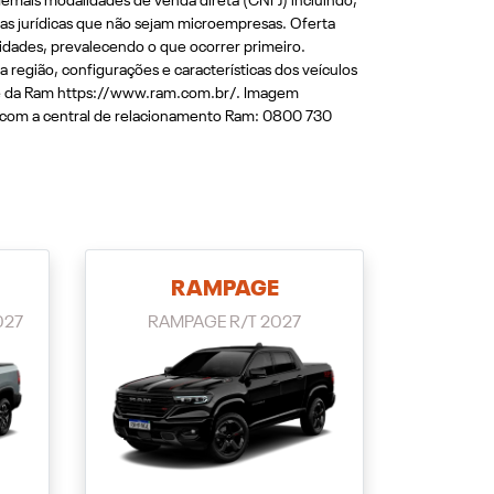
emais modalidades de venda direta (CNPJ) incluindo,
soas jurídicas que não sejam microempresas. Oferta
idades, prevalecendo o que ocorrer primeiro.
 região, configurações e características dos veículos
ite da Ram https://www.ram.com.br/. Imagem
o com a central de relacionamento Ram: 0800 730
RAMPAGE
027
RAMPAGE R/T 2027