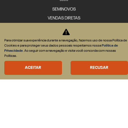
3500
SEMINOVOS
VENDAS DIRETAS
CNPJ e Microempresário
Produtor Rural
Para otimizar sua experiência durante a navegação, fazemos uso de nossa Política de
Governo
Cookies e para proteger seus dados pessoais respeitamos nossa
Política de
Locadora
Privacidade
. Ao seguir com a navegação e visita você concorda com nossas
Políticas.
SOLUÇÕES
Financiamento
ACEITAR
RECUSAR
Seguro
ASSISTÊNCIA TÉCNICA
Revisões e serviços
Peças
A ITALIANA
Fale Conosco
Agende um test-drive