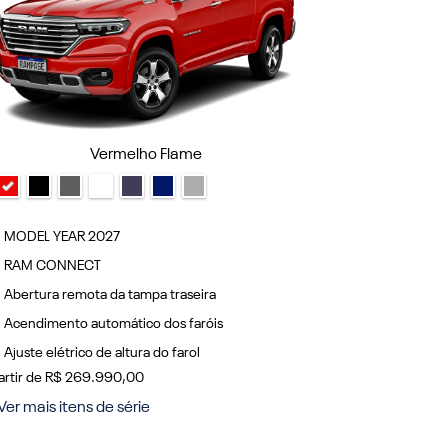
Vermelho Flame
MODEL YEAR 2027
MODEL YEA
RAM CONNECT
RAM CONN
Abertura remota da tampa traseira
Abertura re
Acendimento automático dos faróis
Acendimento
Ajuste elétrico de altura do farol
Ajuste elétr
artir de R$ 269.990,00
a partir de R$ 
Ver mais itens de série
+ Ver mais ite