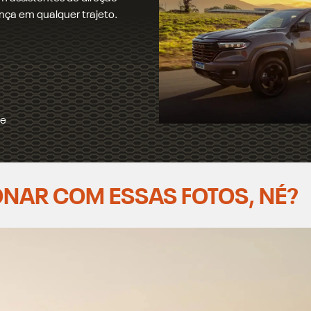
L Turbo Flex de 272 cv e 400
e