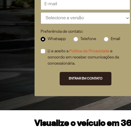
Preferência de contato:
Whatsapp
Telefone
Email
Li e aceito a
Política de Privacidade
e
concordo em receber comunicações da
concessionária.
ENTRAR EM CONTATO
Visualize o veículo em 3