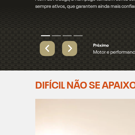
Nm, e agora também com a opção do motor 2.0 
Nm, com resposta rápida e pegada esportiva.
Próximo
Muita personalidad
Previous
Next