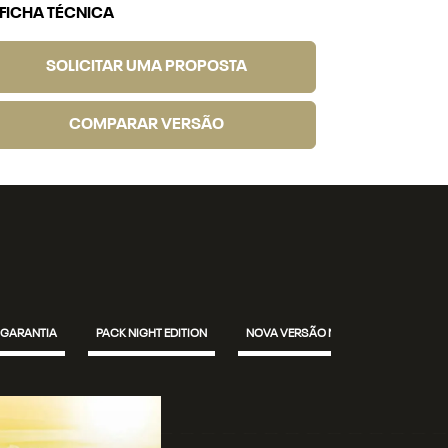
FICHA TÉCNICA
FICHA TÉ
SOLICITAR UMA PROPOSTA
SOL
COMPARAR VERSÃO
GARANTIA
PACK NIGHT EDITION
NOVA VERSÃO NFL EDITION
RA