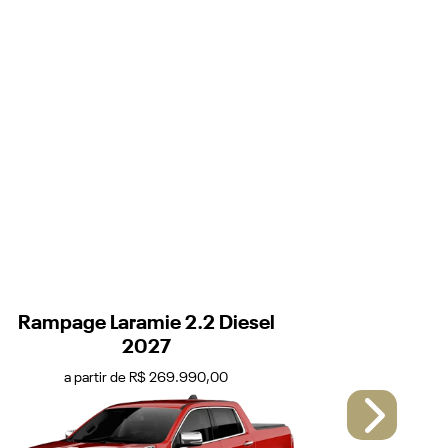
Rampage Laramie 2.2 Diesel
Rampage 
2027
a partir de R$ 269.990,00
a 
Next