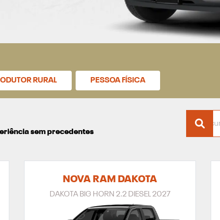
ODUTOR RURAL
PESSOA FÍSICA
xperiência sem precedentes
NOVA RAM DAKOTA
DAKOTA BIG HORN 2.2 DIESEL 2027