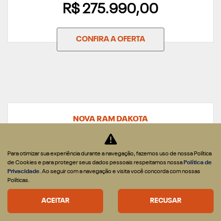
R$ 275.990,00
CONFIRA A OFERTA
NOVA RAM DAKOTA
DAKOTA WARLOCK 2.2 DIESEL 2026
Para otimizar sua experiência durante a navegação, fazemos uso de nossa Política
de Cookies e para proteger seus dados pessoais respeitamos nossa
Política de
Privacidade
. Ao seguir com a navegação e visita você concorda com nossas
Políticas.
ACEITAR
RECUSAR