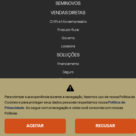
SEMINOVOS
VENDAS DIRETAS
CNPJ e Microempresário
Produtor Rural
Governo
Locadora
SOLUÇÕES
Financiamento
Seguro
ASSISTÊNCIA TÉCNICA
Revisões e serviços
Para otimizar sua experiência durante a navegação, fazemos uso de nossa Política de
Peças
Cookies e para proteger seus dados pessoais respeitamos nossa
Política de
A ITALIANA
Privacidade
. Ao seguir com a navegação e visita você concorda com nossas
Políticas.
Fale Conosco
Agende um test-drive
ACEITAR
RECUSAR
História