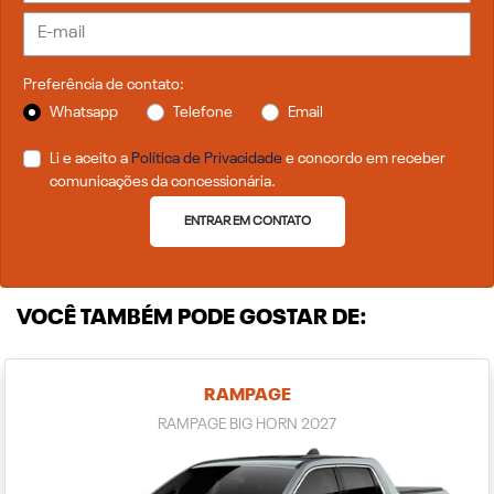
Preferência de contato:
Whatsapp
Telefone
Email
Li e aceito a
Política de Privacidade
e concordo em receber
comunicações da concessionária.
ENTRAR EM CONTATO
VOCÊ TAMBÉM PODE GOSTAR DE:
RAMPAGE
RAMPAGE BIG HORN 2027