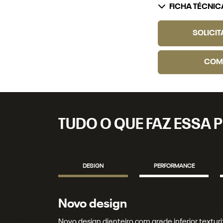
FICHA TÉCNIC
SOLICI
COM
TUDO O QUE FAZ ESSA P
DESIGN
PERFORMANCE
Novos faróis
Novos faróis e lanternas full LED que iluminam 