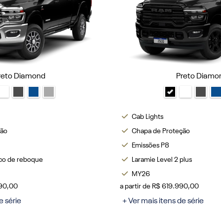
reto Diamond
Preto Diamo
Cab Lights
ção
Chapa de Proteção
Emissões P8
co de reboque
Laramie Level 2 plus
MY26
990,00
a partir de R$ 619.990,00
e série
+ Ver mais itens de série