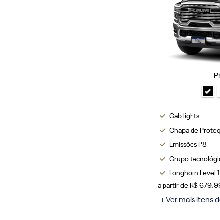
P
Cab lights
Chapa de Prote
Emissões P8
Grupo tecnológi
Longhorn Level 1
a partir de R$ 679.
+ Ver mais itens d