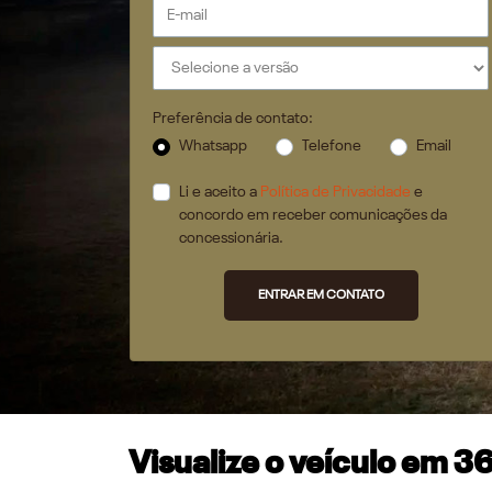
Preferência de contato:
Whatsapp
Telefone
Email
Li e aceito a
Política de Privacidade
e
concordo em receber comunicações da
concessionária.
ENTRAR EM CONTATO
Visualize o veículo em 3