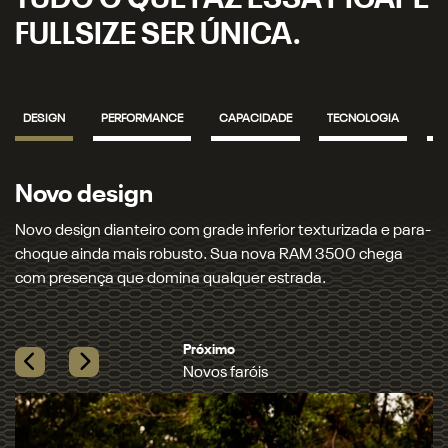
TUDO O QUE FAZ ESSA PICAPE
FULLSIZE SER ÚNICA.
DESIGN
PERFORMANCE
CAPACIDADE
TECNOLOGIA
S
Novo design
N
Novo design dianteiro com grade inferior texturizada e para-
No
choque ainda mais robusto. Sua nova RAM 3500 chega
co
com presença que domina qualquer estrada.​
ma
Previous
Next
Pr