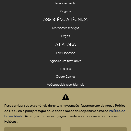
Financiamento
Seguro
ASSISTÊNCIA TÉCNICA
Revisões e serviços
Peças
A ITALIANA
Fale Conosco
Agende um test-drive
História
Quem Somos
Ações sociais e ambientais
App IOS
App Android
Para otimizar sua experiência durante a navegação, fazemos uso de nossa Política
Política de privacidade
de Cookies e para proteger seus dados pessoais respeitamos nossa
Política de
Privacidade
. Ao seguir com a navegação e visita você concorda com nossas
COMPARATIVO
Políticas.